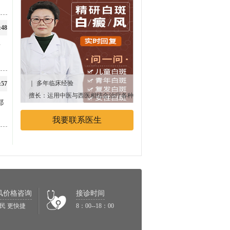
:48
这
｜ 多年临床经验
｜多年临床经验
:57
擅长：运用中医与西医相结合治疗各种
专业擅长：中西医结合治疗白癜
都
顽固性、遗传性白癜风疾病
我要联系医生
风价格咨询
接诊时间
民 更快捷
8：00--18：00