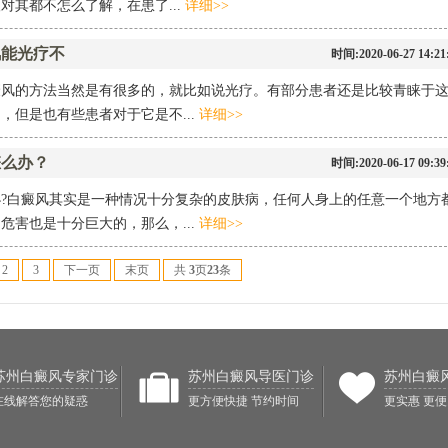
其都不怎么了解，在患了...
详细>>
风能光疗不
时间:2020-06-27 14:21
癜风的方法当然是有很多的，就比如说光疗。有部分患者还是比较青睐于
，但是也有些患者对于它是不...
详细>>
怎么办？
时间:2020-06-17 09:39
办?白癜风其实是一种情况十分复杂的皮肤病，任何人身上的任意一个地方
危害也是十分巨大的，那么，...
详细>>
2
3
下一页
末页
共
3
页
23
条
苏州白癜风专家门诊
苏州白癜风导医门诊
苏州白癜
在线解答您的疑惑
更方便快捷 节约时间
更实惠 更便