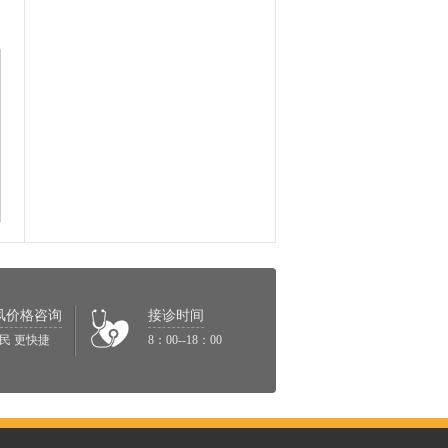
风价格咨询
接诊时间
民 更快捷
8：00--18：00