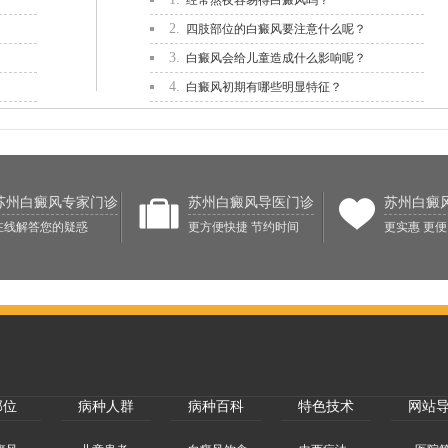
经常熬夜容易得白癜风吗？
2.
四肢部位的白癜风要注意什么呢？
3.
白癜风会给儿童造成什么影响呢？
4.
白癜风初期有哪些明显特征？
苏州白癜风专家门诊
苏州白癜风导医门诊
苏州白癜
在线解答您的疑惑
更方便快捷 节约时间
更实惠 更便
部位
病种人群
病种百科
特色技术
网站