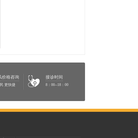
风价格咨询
接诊时间
民 更快捷
8：00--18：00