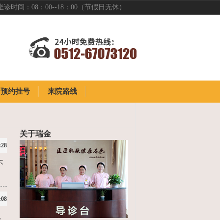
坐诊时间：08：00--18：00（节假日无休）
预约挂号
来院路线
预约挂号
来院路线
关于瑞金
:28
不
:08
，