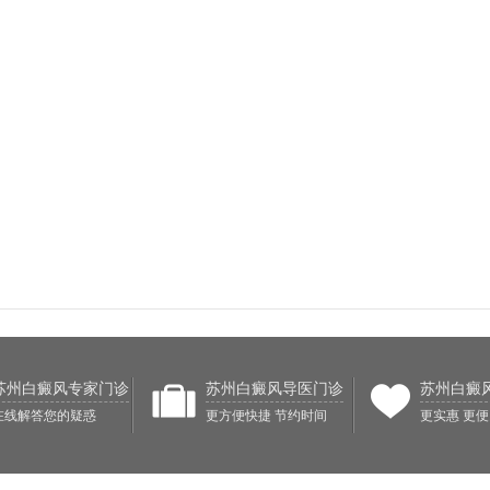
苏州白癜风专家门诊
苏州白癜风导医门诊
苏州白癜
在线解答您的疑惑
更方便快捷 节约时间
更实惠 更便